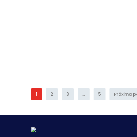
1
2
3
...
5
Próxima p