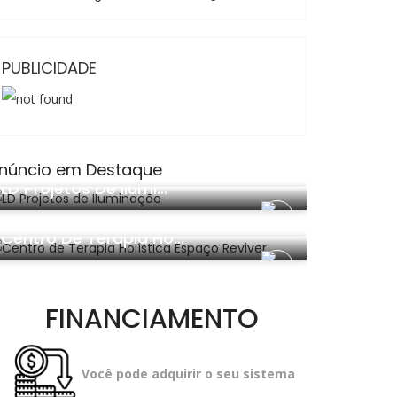
PUBLICIDADE
núncio em Destaque
Decorações
LD Projetos De Ilumi...
Beleza E Saúde
Geração
Centro De Terapia Ho...
30 anos de geração garantida pelo fabricante.
FINANCIAMENTO
Você pode adquirir o seu sistema