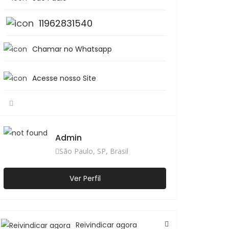
11962831540
Chamar no Whatsapp
Acesse nosso Site
Admin
São Paulo, SP, Brasil
Ver Perfil
Reivindicar agora