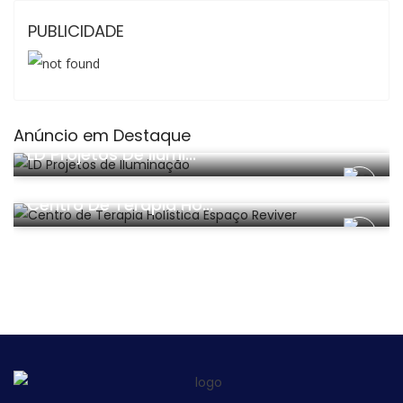
PUBLICIDADE
Anúncio em Destaque
Decorações
LD Projetos De Ilumi...
Beleza E Saúde
Centro De Terapia Ho...